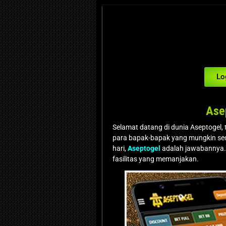
Lo
Ase
Selamat datang di dunia Aseptogel
para bapak-bapak yang mungkin seda
hari,
Aseptogel
adalah jawabannya. D
fasilitas yang memanjakan.