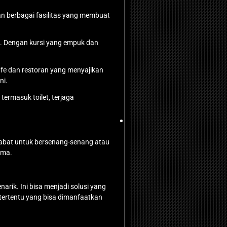
n berbagai fasilitas yang membuat
i. Dengan kursi yang empuk dan
kafe dan restoran yang menyajikan
ni.
termasuk toilet, terjaga
abat untuk bersenang-senang atau
ama.
rik. Ini bisa menjadi solusi yang
 tertentu yang bisa dimanfaatkan