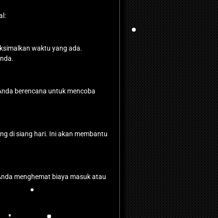
l:
aksimalkan waktu yang ada.
Anda.
a Anda berencana untuk mencoba
g di siang hari. Ini akan membantu
u Anda menghemat biaya masuk atau