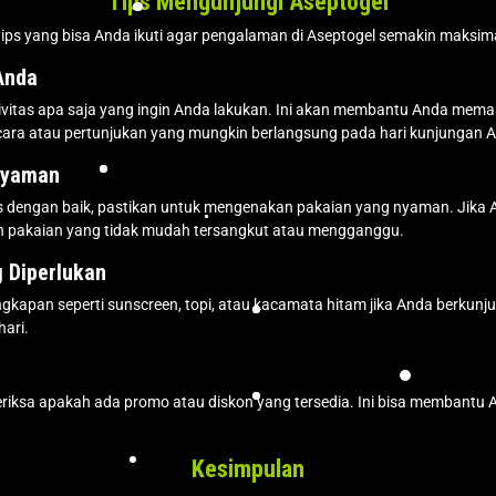
Tips Mengunjungi Aseptogel
ips yang bisa Anda ikuti agar pengalaman di Aseptogel semakin maksima
Anda
ivitas apa saja yang ingin Anda lakukan. Ini akan membantu Anda mem
cara atau pertunjukan yang mungkin berlangsung pada hari kunjungan 
Nyaman
as dengan baik, pastikan untuk mengenakan pakaian yang nyaman. Jik
n pakaian yang tidak mudah tersangkut atau mengganggu.
 Diperlukan
apan seperti sunscreen, topi, atau kacamata hitam jika Anda berkunjun
hari.
eriksa apakah ada promo atau diskon yang tersedia. Ini bisa membant
Kesimpulan