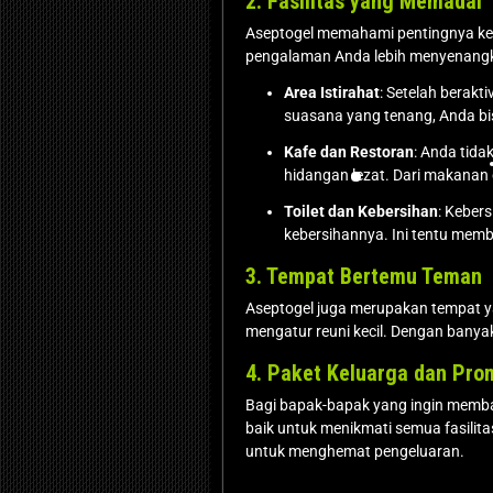
2. Fasilitas yang Memadai
Aseptogel memahami pentingnya keny
pengalaman Anda lebih menyenang
Area Istirahat
: Setelah berak
suasana yang tenang, Anda bi
Kafe dan Restoran
: Anda tida
hidangan lezat. Dari makanan 
Toilet dan Kebersihan
: Keber
kebersihannya. Ini tentu mem
3. Tempat Bertemu Teman
Aseptogel juga merupakan tempat y
mengatur reuni kecil. Dengan banyak
4. Paket Keluarga dan Pro
Bagi bapak-bapak yang ingin membaw
baik untuk menikmati semua fasilita
untuk menghemat pengeluaran.